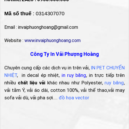
Mã số thuế
: 0314307070
Email : invaiphuonghoang@gmail.com
Website :
www.invaiphuonghoang.com
Công Ty In Vải Phượng Hoàng
Chuyên cung cấp các dịch vụ in trên vải,
IN PET CHUYỂN
NHIỆT
, in decal ép nhiệt,
in ruy băng
, in trực tiếp trên
nhiều
chất liệu vải
khác nhau như Polyester,
ruy băng
,
vải tằm Ý, vải áo dài, cotton 100%, vải thể thao,vải may
sofa vải dù, vải pha sợi....
đồ họa vector