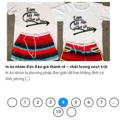
In áo nhóm độc đáo giá thành rẻ – chất lượng vượt trội
In Áo nhóm là phương pháp đơn giản để bạn khẳng định cá
tính, phong [...]
1
2
3
4
5
6
7
…
10