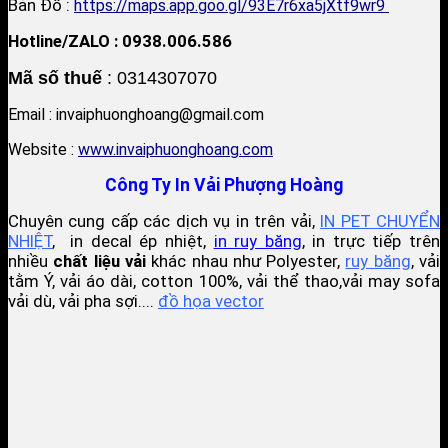
Bản Đồ :
https://maps.app.goo.gl/93E7r6xa5jXtf9wr9
Hotline/ZALO : 0938.006.586
Mã số thuế
: 0314307070
Email : invaiphuonghoang@gmail.com
Website :
www.invaiphuonghoang.com
Công Ty In Vải Phượng Hoàng
Chuyên cung cấp các dịch vụ in trên vải,
IN PET CHUYỂN
NHIỆT
, in decal ép nhiệt,
in ruy băng
, in trực tiếp trên
nhiều
chất liệu vải
khác nhau như Polyester,
ruy băng
, vải
tằm Ý, vải áo dài, cotton 100%, vải thể thao,vải may sofa
vải dù, vải pha sợi....
đồ họa vector