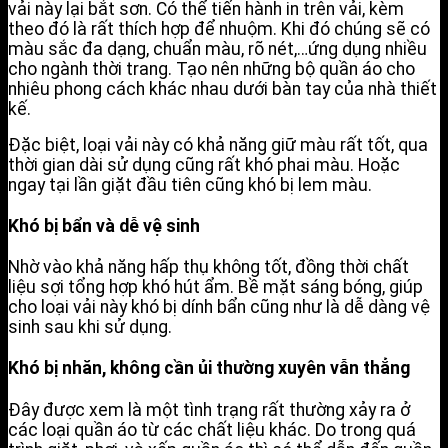
vải này lại bắt sơn. Có thể tiến hành in trên vải, kèm
theo đó là rất thích hợp để nhuộm. Khi đó chúng sẽ có
màu sắc đa dạng, chuẩn màu, rõ nét,…ứng dụng nhiều
cho ngành thời trang. Tạo nên những bộ quần áo cho
nhiêu phong cách khác nhau dưới bàn tay của nhà thiết
kế.
Đặc biệt, loại vải này có khả năng giữ màu rất tốt, qua
thời gian dài sử dụng cũng rất khó phai màu. Hoặc
ngay tại lần giặt đầu tiên cũng khó bị lem màu.
Khó bị bẩn và dễ vệ sinh
Nhờ vào khả năng hấp thụ không tốt, đồng thời chất
liệu sợi tổng hợp khó hút ẩm. Bề mặt sáng bóng, giúp
cho loại vải này khó bị dính bẩn cũng như là dễ dàng vệ
sinh sau khi sử dụng.
Khó bị nhăn, không cần ủi thường xuyên vẫn thẳng
Đây được xem là một tình trạng rất thường xảy ra ở
các loại quần áo từ các chất liệu khác. Do trong quá