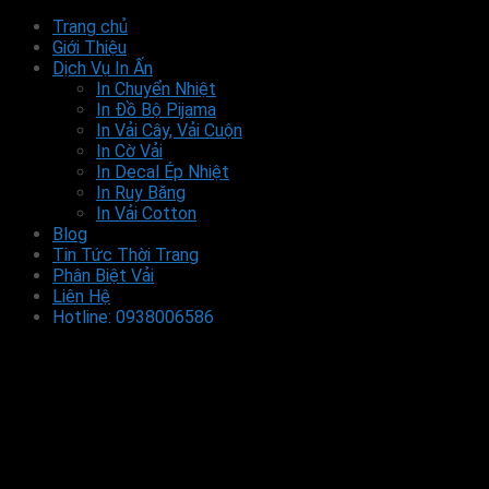
Trang chủ
Giới Thiệu
Dịch Vụ In Ấn
In Chuyển Nhiệt
In Đồ Bộ Pijama
In Vải Cây, Vải Cuộn
In Cờ Vải
In Decal Ép Nhiệt
In Ruy Băng
In Vải Cotton
Blog
Tin Tức Thời Trang
Phân Biệt Vải
Liên Hệ
Hotline: 0938006586