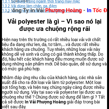
1.3.1
Sử dụng trong ngành thời trang may mặc
(Zalo,Viber)
1.3.2
Vải dùng làm chăn, ga, đệm
Công Ty In Vải
Phượng Hoàng
-
In
Tốc Độ
-
1.3.3
Vải polyester dùng trong lĩnh vực nội thất
Vải polyester là gì – Vì sao nó lại
được ưa chuộng rộng rãi
Hiện nay trên thị trường có rất nhiều loại vải với chất
liệu đa dạng như len, dạ, tơ tằm,….và được rất nhiều
khách hàng ưa chuộng. Tuy nhiên, những loại vải này
không dễ vệ sinh và cũng có giá thành không thấp. Do
đó, hầu hết các khách hàng đều mong muốn được sử
dụng những sản phẩm mới. Dễ bảo quản, dễ sử dụng và
có mức giá phù hợp.
Nhằm đáp ứng nhu cầu của khách hàng, các nhà sản
xuất đã cho ra đời loại vải làm từ polyester. Một loại
sợi tổng hợp, và hiện nay, chúng ngày càng được nhiều
người sử dụng. Vậy tại sao vải polyester lại được ưa
chuộng như thế ? Chúng được sử dụng để làm gì ? Tất
cả sẽ được
In Vải Phượng Hoàng
giải đáp trong bài
viết sau đây.