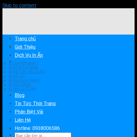
Skip to content
Trang chủ
Giới Thiệu
Dịch Vụ In Ấn
IN CHUYỂN NHIỆT
IN ĐỒ BỘ PIJAMA
IN VẢI CÂY, VẢI CUỘN
IN CỜ VẢI
IN DECAL ÉP NHIỆT
IN RUY BĂNG
IN VẢI COTTON
Blog
Tin Tức Thời Trang
Phân Biệt Vải
Liên Hệ
Hotline: 0938006586