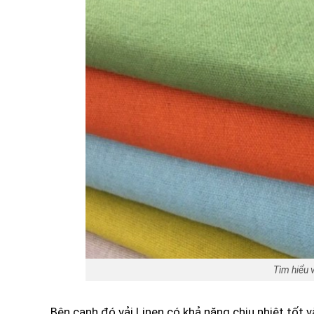
Tìm hiểu vả
Bên cạnh đó vải Linen có khả năng chịu nhiệt tốt và