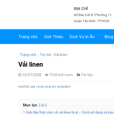
Skip
ĐỊA CHỈ
to
40 Bàu Cát 8. Phường 11.
content
Quận Tân bình. TPHCM
Trang chủ
Giới Thiệu
Dịch Vụ In Ấn
Blog
Trang chủ
›
Tin tức
›
Vải linen
Vải linen
13/07/2020
7542 lượt xem
Tin tức
POSTED ON
13/03/2020
BY
ADMINPH
Mục lục
ẩn
1
Giải đáp thắc mắc về vải linen là gì – Cách sử dụng và bả