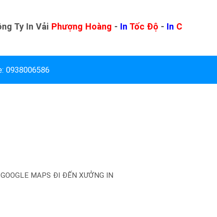
ải
Phượng Hoàng
-
In
Tốc Độ
-
In
Chất Lượng
-
In
Giá 
e: 0938006586
GOOGLE MAPS ĐI ĐẾN XƯỞNG IN