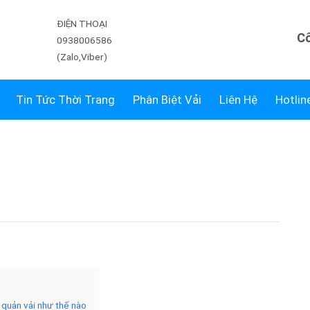
ĐIỆN THOẠI
Công Ty In V
0938006586
(Zalo,Viber)
Tin Tức Thời Trang
Phân Biệt Vải
Liên Hệ
Hotlin
o quản vải như thế nào