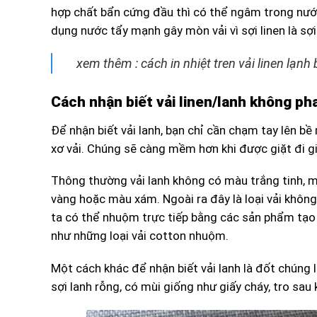
hợp chất bẩn cứng đầu thì có thể ngâm trong nước
dụng nước tẩy mạnh gây mòn vải vì sợi linen là sợi 
xem thêm : cách in nhiệt tren vải linen lạn
Cách nhận biết vải linen/lanh không pha
Để nhận biết vải lanh, bạn chỉ cần chạm tay lên 
xơ vải. Chúng sẽ càng mềm hơn khi được giặt đi giặ
Thông thường vải lanh không có màu trắng tinh, m
vàng hoặc màu xám. Ngoài ra đây là loại vải khô
ta có thể nhuộm trực tiếp bằng các sản phẩm tạ
như những loại vải cotton nhuộm.
Một cách khác để nhận biết vải lanh là đốt chúng 
sợi lanh rỗng, có mùi giống như giấy cháy, tro sau