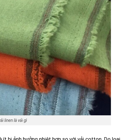
i linen là vải gì
 ít bị ảnh hưởng nhiệt hơn so với vải cotton. Do loại