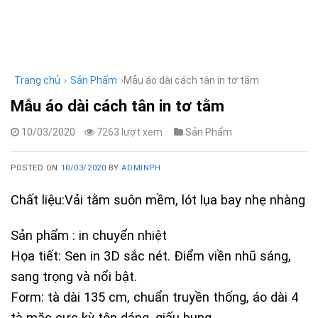
Skip
to
content
Trang chủ
›
Sản Phẩm
›
Mẫu áo dài cách tân in tơ tằm
Mẫu áo dài cách tân in tơ tằm
10/03/2020
7263 lượt xem
Sản Phẩm
POSTED ON
10/03/2020
BY
ADMINPH
Chất liệu:Vải tằm suôn mềm, lót lụa bay nhẹ nhàng
Sản phẩm : in chuyển nhiệt
Họa tiết: Sen in 3D sắc nét. Điểm viền nhũ sáng,
sang trọng và nổi bật.
Form: tà dài 135 cm, chuẩn truyền thống, áo dài 4
tà mặc cực kỳ tôn dáng, giấu bụng