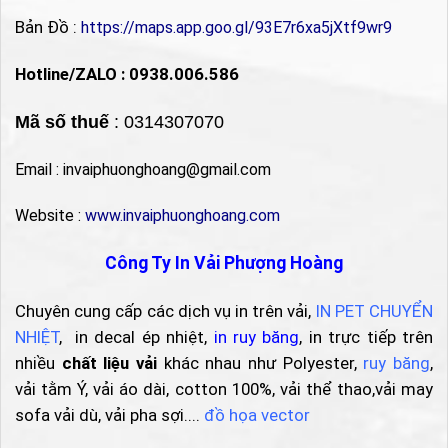
Bản Đồ :
https://maps.app.goo.gl/93E7r6xa5jXtf9wr9
Hotline/ZALO : 0938.006.586
Mã số thuế
: 0314307070
Email : invaiphuonghoang@gmail.com
Website :
www.invaiphuonghoang.com
Công Ty In Vải Phượng Hoàng
Chuyên cung cấp các dịch vụ in trên vải,
IN PET CHUYỂN
NHIỆT
, in decal ép nhiệt,
in ruy băng
, in trực tiếp trên
nhiều
chất liệu vải
khác nhau như Polyester,
ruy băng
,
vải tằm Ý, vải áo dài, cotton 100%, vải thể thao,vải may
sofa vải dù, vải pha sợi....
đồ họa vector