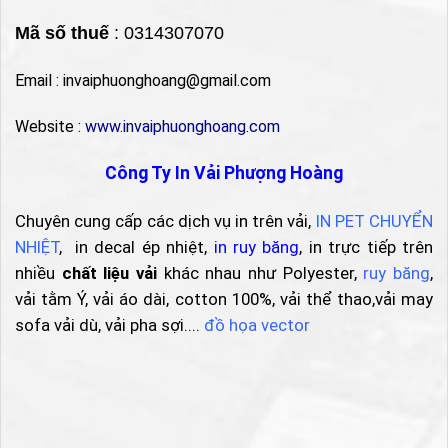
Mã số thuế
: 0314307070
Email : invaiphuonghoang@gmail.com
Website :
www.invaiphuonghoang.com
Công Ty In Vải Phượng Hoàng
Chuyên cung cấp các dịch vụ in trên vải,
IN PET CHUYỂN
NHIỆT
, in decal ép nhiệt,
in ruy băng
, in trực tiếp trên
nhiều
chất liệu vải
khác nhau như Polyester,
ruy băng
,
vải tằm Ý, vải áo dài, cotton 100%, vải thể thao,vải may
sofa vải dù, vải pha sợi....
đồ họa vector