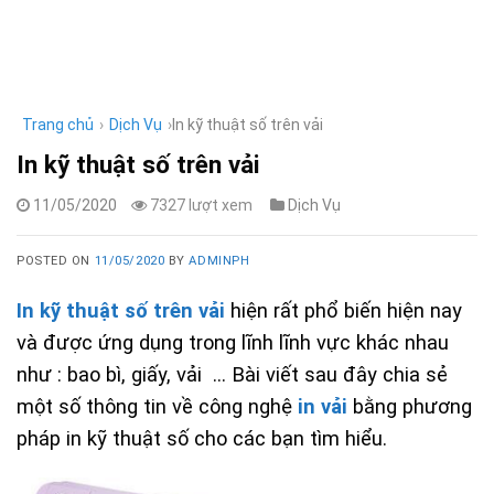
Skip
to
content
Trang chủ
›
Dịch Vụ
›
In kỹ thuật số trên vải
In kỹ thuật số trên vải
11/05/2020
7327 lượt xem
Dịch Vụ
POSTED ON
11/05/2020
BY
ADMINPH
In kỹ thuật số trên vải
hiện rất phổ biến hiện nay
và được ứng dụng trong lĩnh lĩnh vực khác nhau
như : bao bì, giấy, vải … Bài viết sau đây chia sẻ
một số thông tin về công nghệ
in vải
bằng phương
pháp in kỹ thuật số cho các bạn tìm hiểu.