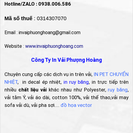
Hotline/ZALO : 0938.006.586
Mã số thuế
: 0314307070
Email : invaiphuonghoang@gmail.com
Website :
www.invaiphuonghoang.com
Công Ty In Vải Phượng Hoàng
Chuyên cung cấp các dịch vụ in trên vải,
IN PET CHUYỂN
NHIỆT
, in decal ép nhiệt,
in ruy băng
, in trực tiếp trên
nhiều
chất liệu vải
khác nhau như Polyester,
ruy băng
,
vải tằm Ý, vải áo dài, cotton 100%, vải thể thao,vải may
sofa vải dù, vải pha sợi....
đồ họa vector